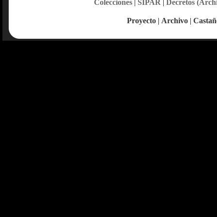
Colecciones
|
SIPAR
|
Decretos (Arch
Proyecto
|
Archivo
|
Castañ