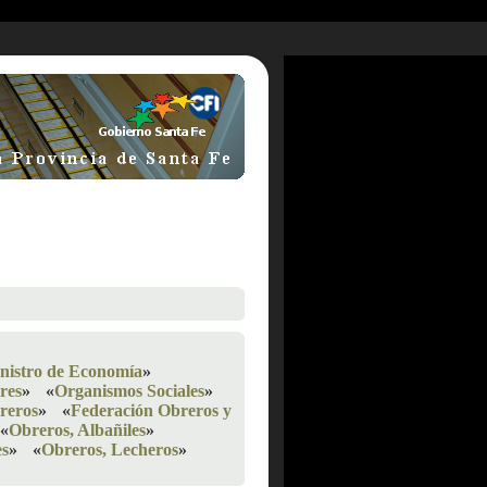
inistro de Economía
»
res
»
«
Organismos Sociales
»
reros
»
«
Federación Obreros y
«
Obreros, Albañiles
»
es
»
«
Obreros, Lecheros
»