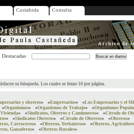
Castañeda
Consulta
Destacadas
isfacen su búsqueda. Los cuales se listan 10 por página.
mpresarios y obreros
»
«
Empresarios
»
«
Los Empresarios y el M
«
Organismos
»
«
Organismos de Trabajo
»
«
Organismos Popula
 Vivienda
»
«
Sindicatos, Obreros y Camioneros
»
«
Círculo de Ob
ros
»
«
Sindicatos Obreros
»
«
Círculo de Obreros
»
«
Obreros
»
eros, Carroceros
»
«
Obreros, Yerbateros
»
«
Obreros, Agricultor
ros, Ganaderos
»
«
Obreros Rurales
»