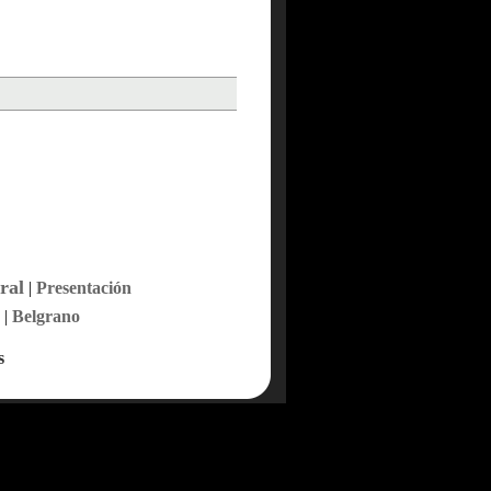
ral
|
Presentación
|
Belgrano
s