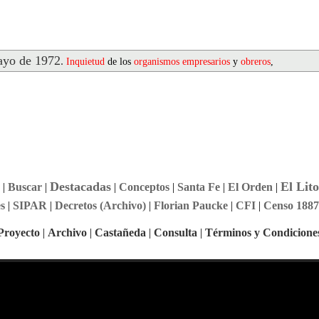
yo de 1972
.
Inquietud
de los
organismos
empresarios
y
obreros
,
Destacadas
El Lito
|
Buscar
|
|
Conceptos
|
Santa Fe
|
El Orden
|
s
|
SIPAR
|
Decretos (Archivo)
|
Florian Paucke
|
CFI
|
Censo 1887
Proyecto
|
Archivo
|
Castañeda
|
Consulta
|
Términos y Condicione