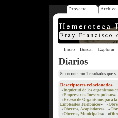
Proyecto
Archivo
Inicio
Buscar
Explorar
Diarios
Se encontraron 1 resultados que sat
Descriptores relacionados
«
Inquietud de los organismos e
«
Empresarios Inescrupulosos
»
«
Exceso de Organismos para la
Empleados Telefónicos
»
«
Obre
«
Obreros, Acopiadores
»
«
Obr
«
Obreros, Municipales
»
«
Obre