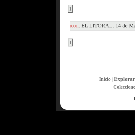
1
EL LITORAL, 14 de Ma
.
00001
1
Explorar
Inicio
|
Coleccione