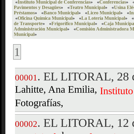
«
Instituto Municipal de Conferencias
»
«
Conferencias
»
Pavimentos y Desagües
»
«
Teatro Municipal
»
«
Usina Elé
Préstamos
»
«
Banco Municipal
»
«
Liceo Municipal
»
«
In
«
Oficina Química Municipal
»
«
La Lotería Municipal
»
«
de Transporte
»
«
Frigorífico Municipal
»
«
Caja Municipal
Administración Municipal
»
«
Comisión Administradora M
Municipal
»
1
EL LITORAL, 28 d
.
00001
Lahitte, Ana Emilia,
Instituto
Fotografías,
EL LITORAL, 12 d
.
00002