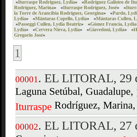
«
Iturraspe Rodriguez, Lydia
»
«
Rodríguez Galisteo de It
Rodríguez, Marina
»
«
Iturraspe Rodríguez, José
»
«
Iturr
la Torre de Arancibia Rodríguez, Georgina
»
«
Pardo, Lyd
Lydia
»
«
Mántaras Copello, Lydia
»
«
Mántaras Cullen, L
«
Passeggi Cullen, Lydia Beatriz
»
«
Gómez Francia, Lydia
Lydia
»
«
Cervera Nieva, Lydia
»
«
Giavedoni, Lydia
»
«
H
Gregorio José
»
1
EL LITORAL, 29 d
.
00001
Laguna Setúbal, Guadalupe,
Rodríguez, Marina,
Iturraspe
EL LITORAL, 27 d
.
00002