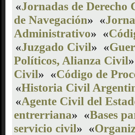
«
Jornadas de Derecho C
de Navegación
»
«
Jorna
Administrativo
»
«
Códi
«
Juzgado Civil
»
«
Guer
Políticos, Alianza Civil
»
Civil
»
«
Código de Proce
«
Historia Civil Argenti
«
Agente Civil del Estad
entrerriana
»
«
Bases par
servicio civil
»
«
Organiz