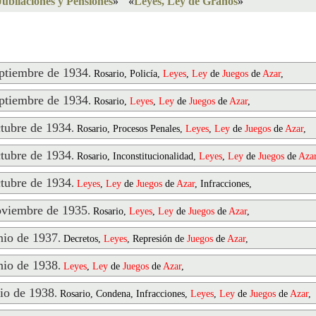
Jubilaciones y Pensiones
»
«
Leyes, Ley de Granos
»
tiembre de 1934
.
Rosario, Policía,
Ley
es
,
Ley
de
Juegos
de
Azar
,
tiembre de 1934
.
Rosario,
Ley
es
,
Ley
de
Juegos
de
Azar
,
ubre de 1934
.
Rosario, Procesos Penales,
Ley
es
,
Ley
de
Juegos
de
Azar
,
ubre de 1934
.
Rosario, Inconstitucionalidad,
Ley
es
,
Ley
de
Juegos
de
Aza
ubre de 1934
.
Ley
es
,
Ley
de
Juegos
de
Azar
, Infracciones,
viembre de 1935
.
Rosario,
Ley
es
,
Ley
de
Juegos
de
Azar
,
io de 1937
.
Decretos,
Ley
es
, Represión de
Juegos
de
Azar
,
io de 1938
.
Ley
es
,
Ley
de
Juegos
de
Azar
,
io de 1938
.
Rosario, Condena, Infracciones,
Ley
es
,
Ley
de
Juegos
de
Azar
,