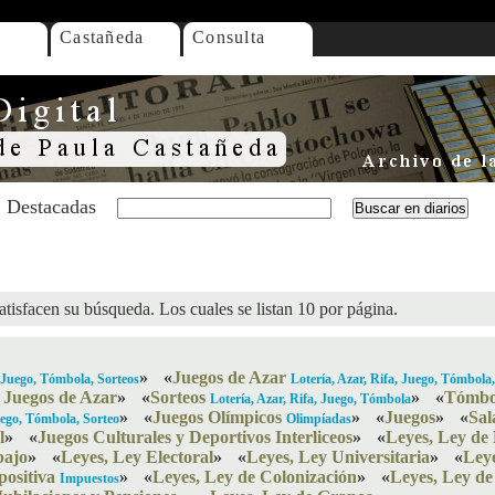
Castañeda
Consulta
Destacadas
atisfacen su búsqueda. Los cuales se listan 10 por página.
»
«
Juegos de Azar
, Juego, Tómbola, Sorteos
Lotería, Azar, Rifa, Juego, Tómbola,
 Juegos de Azar
»
«
Sorteos
»
«
Tómbo
Lotería, Azar, Rifa, Juego, Tómbola
»
«
Juegos Olímpicos
»
«
Juegos
»
«
Sal
Juego, Tómbola, Sorteo
Olimpíadas
l
»
«
Juegos Culturales y Deportivos Interliceos
»
«
Leyes, Ley de
bajo
»
«
Leyes, Ley Electoral
»
«
Leyes, Ley Universitaria
»
«
Ley
positiva
»
«
Leyes, Ley de Colonización
»
«
Leyes, Ley de
Impuestos