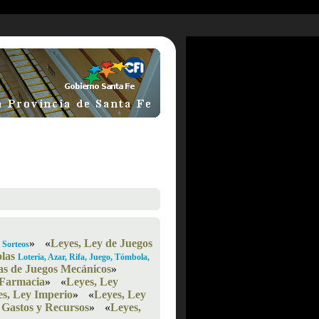
»
«
Leyes, Ley de Juegos
 Sorteos
las
Lotería, Azar, Rifa, Juego, Tómbola,
as de Juegos Mecánicos
»
 Farmacia
»
«
Leyes, Ley
es, Ley Imperio
»
«
Leyes, Ley
 Gastos y Recursos
»
«
Leyes,