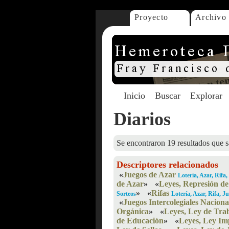
Proyecto
Archivo
Inicio
Buscar
Explorar
Diarios
Se encontraron 19 resultados que s
Descriptores relacionados
«
Juegos de Azar
Lotería, Azar, Rifa
de Azar
»
«
Leyes, Represión de
»
«
Rifas
Sorteos
Lotería, Azar, Rifa, 
«
Juegos Intercolegiales Naciona
Orgánica
»
«
Leyes, Ley de Tra
de Educación
»
«
Leyes, Ley Im