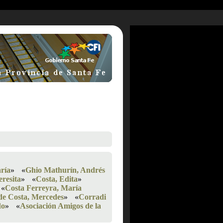
ría
»
«
Ghio Mathurín, Andrés
eresita
»
«
Costa, Edita
»
«
Costa Ferreyra, María
 de Costa, Mercedes
»
«
Corradi
do
»
«
Asociación Amigos de la