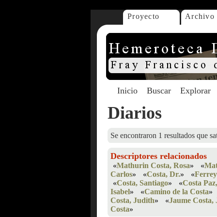
Proyecto
Archivo
Inicio
Buscar
Explorar
Diarios
Se encontraron 1 resultados que sat
Descriptores relacionados
«
Mathurin Costa, Rosa
»
«
Mat
Carlos
»
«
Costa, Dr.
»
«
Ferrey
«
Costa, Santiago
»
«
Costa Paz
Isabel
»
«
Camino de la Costa
»
Costa, Judith
»
«
Jaume Costa, 
Costa
»