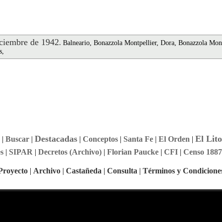
ciembre de 1942
.
Balneario, Bonazzola Montpellier, Dora, Bonazzola Mont
s,
Destacadas
El Lito
|
Buscar
|
|
Conceptos
|
Santa Fe
|
El Orden
|
s
|
SIPAR
|
Decretos (Archivo)
|
Florian Paucke
|
CFI
|
Censo 1887
Proyecto
|
Archivo
|
Castañeda
|
Consulta
|
Términos y Condicione