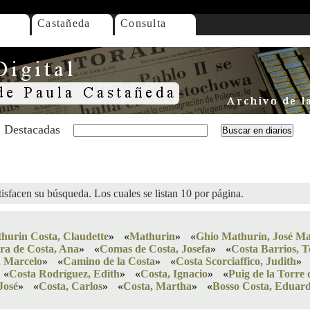
Castañeda
Consulta
Destacadas
isfacen su búsqueda. Los cuales se listan 10 por página.
hurin Costa, Claudette
»
«
Mathurin
»
«
Ghio Mathurín, José Ma
ra de Costa, Ana
»
«
Comas de Costa, Josefa
»
«
Costa Barrios, T
, Marcelo
»
«
Camino de la Costa
»
«
Costa Scorciaffico, Judith
»
«
Costa Rodríguez, Edith
»
«
Costa, Ignacio
»
«
Puig de la Torre
José
»
«
Costa, Carlos
»
«
Costa, Martha
»
«
Bosso Costa, Eduar