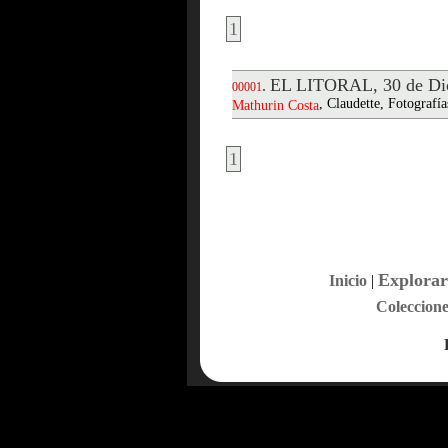
1
EL LITORAL, 30 de Di
.
00001
, Claudette, Fotografía
Mathurin
Costa
1
Explorar
Inicio
|
Coleccione