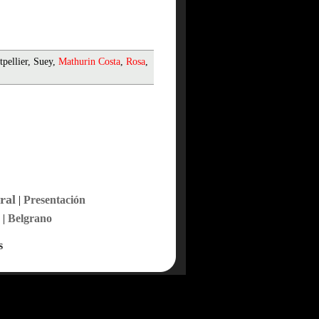
pellier, Suey,
Mathurin
Costa
,
Rosa
,
ral
|
Presentación
|
Belgrano
s