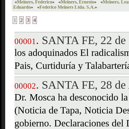
«
Meiners, Federico
»
«
Meiners, Ernesto
»
«
Meiners, Le
Eduardo
»
«
Federico Meiners Ltda. S.A.
»
1
2
3
4
SANTA FE, 22 de 
.
00001
los adoquinados El radicalis
Pais, Curtiduría y Talabarter
SANTA FE, 28 de 
.
00002
Dr. Mosca ha desconocido la 
(Noticia de Tapa, Noticia De
gobierno. Declaraciones del