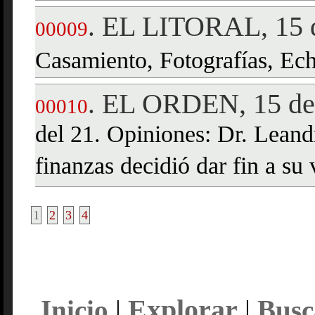
EL LITORAL, 15 d
.
00009
Casamiento, Fotografías, Ec
EL ORDEN, 15 de 
.
00010
del 21. Opiniones: Dr. Lean
finanzas decidió dar fin a su 
1
2
3
4
Explorar
Inicio
|
|
Busc