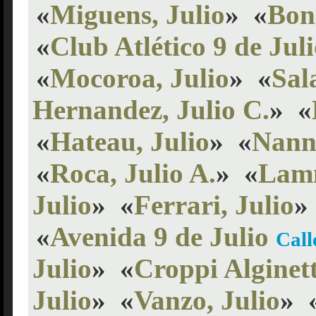
«
Miguens, Julio
»
«
Boni
«
Club Atlético 9 de Jul
«
Mocoroa, Julio
»
«
Sal
Hernandez, Julio C.
»
«
«
Hateau, Julio
»
«
Nanni
«
Roca, Julio A.
»
«
Lamm
Julio
»
«
Ferrari, Julio
»
«
Avenida 9 de Julio
Call
Julio
»
«
Croppi Alginett
Julio
»
«
Vanzo, Julio
»