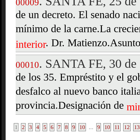
SANTA FE, 25 de 
.
00009
de un decreto. El senado naci
mínimo de la carne.La creci
. Dr. Matienzo.Asunto 
interior
SANTA FE, 30 de 
.
00010
de los 35. Empréstito y el g
desfalco al nuevo banco itali
provincia.Designación de
min
1
2
3
4
5
6
7
8
9
10
...
9
10
11
12
13