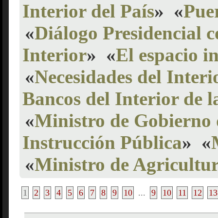
Interior del País
»
«
Puer
«
Diálogo Presidencial c
Interior
»
«
El espacio i
«
Necesidades del Interi
Bancos del Interior de 
«
Ministro de Gobierno 
Instrucción Pública
»
«
«
Ministro de Agricultu
1
2
3
4
5
6
7
8
9
10
...
9
10
11
12
13