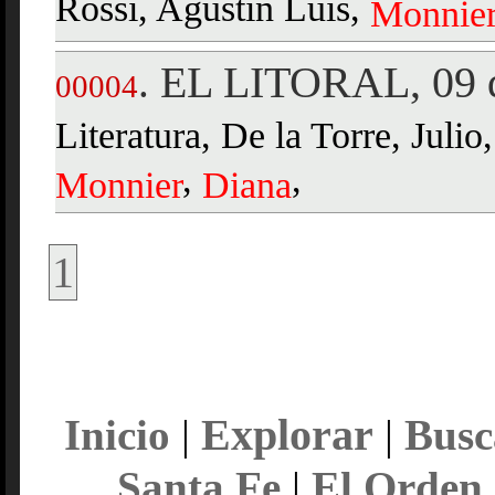
Rossi, Agustín Luis,
Monnie
EL LITORAL, 09 d
.
00004
Literatura, De la Torre, Juli
,
,
Monnier
Diana
1
Explorar
Inicio
|
|
Busc
Santa Fe
|
El Orden