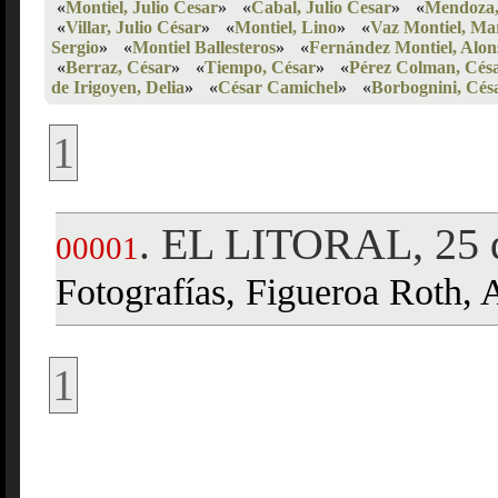
«
Montiel, Julio Cesar
»
«
Cabal, Julio Cesar
»
«
Mendoza,
«
Villar, Julio César
»
«
Montiel, Lino
»
«
Vaz Montiel, Ma
Sergio
»
«
Montiel Ballesteros
»
«
Fernández Montiel, Alon
«
Berraz, César
»
«
Tiempo, César
»
«
Pérez Colman, Cés
de Irigoyen, Delia
»
«
César Camichel
»
«
Borbognini, Cés
1
EL LITORAL, 25 d
.
00001
Fotografías, Figueroa Roth, 
1