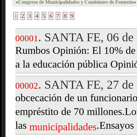
«
Congreso de Municipalidades y Comisiones de Fomento
»
1
2
3
4
5
6
7
8
9
SANTA FE, 06 de
.
00001
Rumbos Opinión: El 10% de
a la educación pública Opini
SANTA FE, 27 de 
.
00002
obcecación de un funcionario
empréstito de 70 millones.Lo
las
.Ensayos 
municipalidades