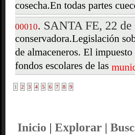
cosecha.En todas partes cuec
SANTA FE, 22 de 
.
00010
conservadora.Legislación sob
de almaceneros. El impuesto 
fondos escolares de las
munic
1
2
3
4
5
6
7
8
9
Explorar
Inicio
|
|
Busc