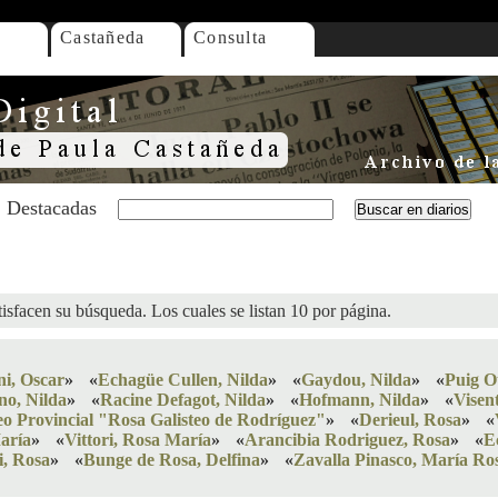
Castañeda
Consulta
Destacadas
isfacen su búsqueda. Los cuales se listan 10 por página.
ni, Oscar
»
«
Echagüe Cullen, Nilda
»
«
Gaydou, Nilda
»
«
Puig O
no, Nilda
»
«
Racine Defagot, Nilda
»
«
Hofmann, Nilda
»
«
Visen
o Provincial "Rosa Galisteo de Rodríguez"
»
«
Derieul, Rosa
»
«
aría
»
«
Vittori, Rosa María
»
«
Arancibia Rodriguez, Rosa
»
«
E
i, Rosa
»
«
Bunge de Rosa, Delfina
»
«
Zavalla Pinasco, María Ro