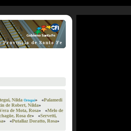
tegui, Nilda
»
«
Palamedi
Ortegui
tín de Robert, Nilda
»
Vera de Mota, Rosa
»
«
Melo de
chagüe, Rosa de
»
«
Servetti,
sa
»
«
Putallaz Doratto, Rosa
»