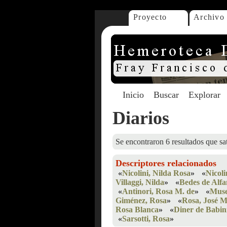
Proyecto
Archivo
Inicio
Buscar
Explorar
Diarios
Se encontraron 6 resultados que sat
Descriptores relacionados
«
Nicolini, Nilda Rosa
»
«
Nicoli
Villaggi, Nilda
»
«
Bedes de Alfa
«
Antinori, Rosa M. de
»
«
Muse
Giménez, Rosa
»
«
Rosa, José M
Rosa Blanca
»
«
Diner de Babin
«
Sarsotti, Rosa
»