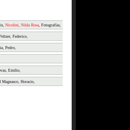
is,
Nicolini
,
Nilda
Rosa
, Fotografías,
Peltzer, Federico,
ia, Pedro,
vas, Emilio,
l Magnasco, Horacio,