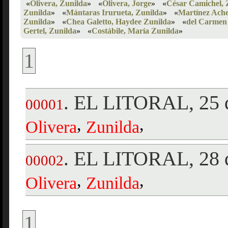
«
Olivera, Zunilda
»
«
Olivera, Jorge
»
«
César Camichel, 
Zunilda
»
«
Mántaras Irurueta, Zunilda
»
«
Martínez Ach
Zunilda
»
«
Chea Galetto, Haydee Zunilda
»
«
del Carmen
Gertel, Zunilda
»
«
Costábile, María Zunilda
»
1
EL LITORAL, 25 d
.
00001
,
,
Olivera
Zunilda
EL LITORAL, 28 d
.
00002
,
,
Olivera
Zunilda
1