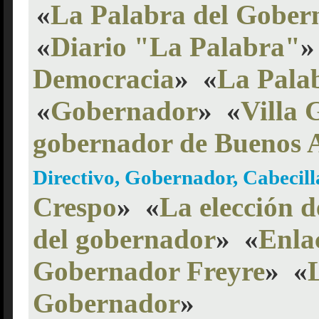
«
La Palabra del Gober
«
Diario "La Palabra"
»
Democracia
»
«
La Pala
«
Gobernador
»
«
Villa 
gobernador de Buenos A
Directivo, Gobernador, Cabecilla
Crespo
»
«
La elección 
del gobernador
»
«
Enla
Gobernador Freyre
»
«
Gobernador
»