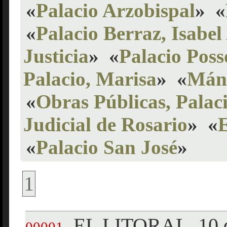
«
Palacio Arzobispal
»
«
«
Palacio Berraz, Isabel
Justicia
»
«
Palacio Pos
Palacio, Marisa
»
«
Mánt
«
Obras Públicas, Palac
Judicial de Rosario
»
«
E
«
Palacio San José
»
1
EL LITORAL, 10 
.