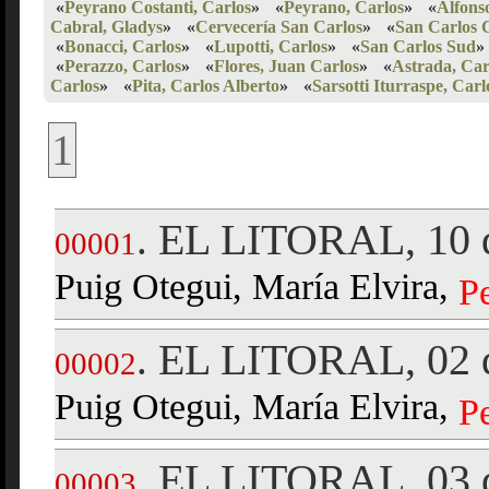
«
Peyrano Costanti, Carlos
»
«
Peyrano, Carlos
»
«
Alfons
Cabral, Gladys
»
«
Cervecería San Carlos
»
«
San Carlos 
«
Bonacci, Carlos
»
«
Lupotti, Carlos
»
«
San Carlos Sud
»
«
Perazzo, Carlos
»
«
Flores, Juan Carlos
»
«
Astrada, Car
Carlos
»
«
Pita, Carlos Alberto
»
«
Sarsotti Iturraspe, Carl
1
EL LITORAL, 10 
.
00001
Puig Otegui, María Elvira,
P
EL LITORAL, 02 d
.
00002
Puig Otegui, María Elvira,
P
EL LITORAL, 03 d
.
00003