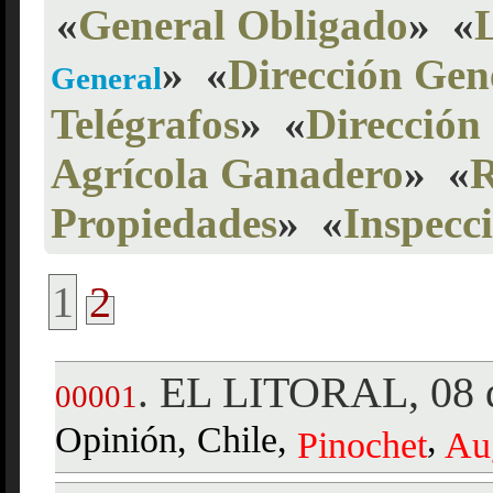
«
General Obligado
»
«
»
«
Dirección Gen
General
Telégrafos
»
«
Dirección
Agrícola Ganadero
»
«
R
Propiedades
»
«
Inspecc
1
2
EL LITORAL, 08 d
.
00001
Opinión, Chile,
,
Pinochet
Au