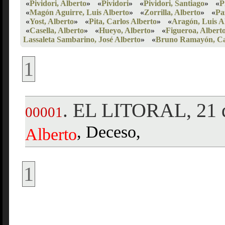
«
Pividori, Alberto
»
«
Pividori
»
«
Pividori, Santiago
»
«
P
«
Magón Aguirre, Luis Alberto
»
«
Zorrilla, Alberto
»
«
Pa
«
Yost, Alberto
»
«
Pita, Carlos Alberto
»
«
Aragón, Luis A
«
Casella, Alberto
»
«
Hueyo, Alberto
»
«
Figueroa, Albert
Lassaleta Sambarino, José Alberto
»
«
Bruno Ramayón, Car
1
EL LITORAL, 21 d
.
00001
, Deceso,
Alberto
1