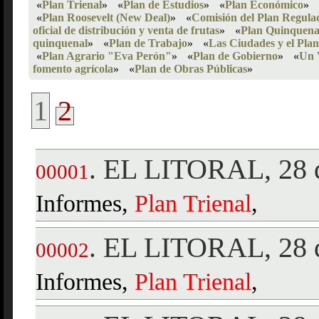
«
Plan Trienal
»
«
Plan de Estudios
»
«
Plan Económico
»
«
Plan Roosevelt (New Deal)
»
«
Comisión del Plan Regula
oficial de distribución y venta de frutas
»
«
Plan Quinquena
quinquenal
»
«
Plan de Trabajo
»
«
Las Ciudades y el Pla
«
Plan Agrario "Eva Perón"
»
«
Plan de Gobierno
»
«
Un 
fomento agrícola
»
«
Plan de Obras Públicas
»
1
2
EL LITORAL, 28 d
.
00001
Informes,
Plan
Trienal
,
EL LITORAL, 28 d
.
00002
Informes,
Plan
Trienal
,