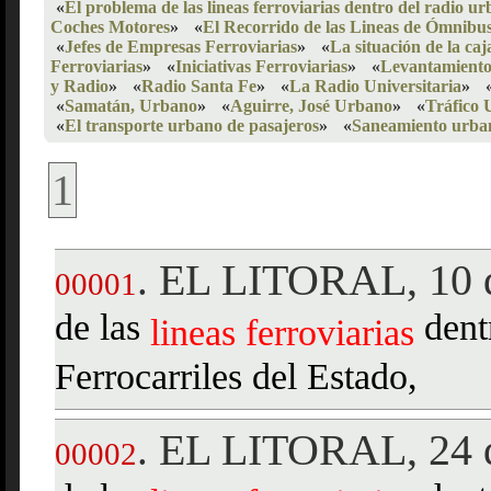
«
El problema de las lineas ferroviarias dentro del radio u
Coches Motores
»
«
El Recorrido de las Lineas de Ómnibu
«
Jefes de Empresas Ferroviarias
»
«
La situación de la caj
Ferroviarias
»
«
Iniciativas Ferroviarias
»
«
Levantamiento 
y Radio
»
«
Radio Santa Fe
»
«
La Radio Universitaria
»
«
Samatán, Urbano
»
«
Aguirre, José Urbano
»
«
Tráfico
«
El transporte urbano de pasajeros
»
«
Saneamiento urba
1
EL LITORAL, 10 d
.
00001
de las
dent
lineas
ferroviarias
Ferrocarriles del Estado,
EL LITORAL, 24 d
.
00002