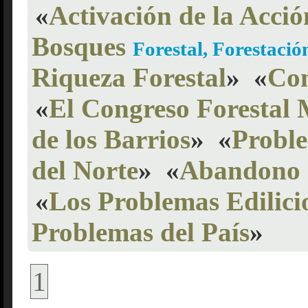
«
Activación de la Acció
Bosques
Forestal, Forestació
Riqueza Forestal
»
«
Con
«
El Congreso Forestal
de los Barrios
»
«
Probl
del Norte
»
«
Abandono d
«
Los Problemas Edilici
Problemas del País
»
1