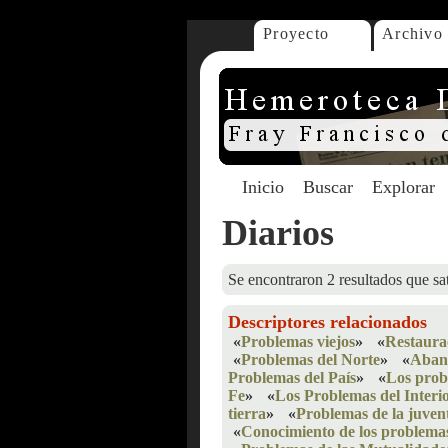
Proyecto
Archivo
Inicio
Buscar
Explorar
Diarios
Se encontraron 2 resultados que sat
Descriptores relacionados
«
Problemas viejos
»
«
Restaurac
«
Problemas del Norte
»
«
Aband
Problemas del País
»
«
Los probl
Fe
»
«
Los Problemas del Interi
tierra
»
«
Problemas de la juven
«
Conocimiento de los problema