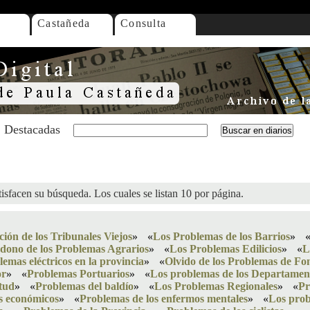
Castañeda
Consulta
Destacadas
isfacen su búsqueda. Los cuales se listan 10 por página.
ión de los Tribunales Viejos
»
«
Los Problemas de los Barrios
»
ono de los Problemas Agrarios
»
«
Los Problemas Edilicios
»
«
L
emas eléctricos en la provincia
»
«
Olvido de los Problemas de Fo
or
»
«
Problemas Portuarios
»
«
Los problemas de los Departamen
tud
»
«
Problemas del baldío
»
«
Los Problemas Regionales
»
«
Pr
s económicos
»
«
Problemas de los enfermos mentales
»
«
Los prob