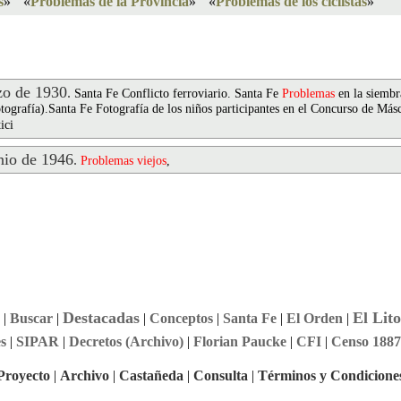
s
»
«
Problemas de la Provincia
»
«
Problemas de los ciclistas
»
o de 1930
.
Santa Fe Conflicto ferroviario. Santa Fe
Problemas
en la siembr
tografía).Santa Fe Fotografía de los niños participantes en el Concurso de Másc
ici
io de 1946
.
Problemas
viejos
,
Destacadas
El Lito
|
Buscar
|
|
Conceptos
|
Santa Fe
|
El Orden
|
s
|
SIPAR
|
Decretos (Archivo)
|
Florian Paucke
|
CFI
|
Censo 1887
Proyecto
|
Archivo
|
Castañeda
|
Consulta
|
Términos y Condicione