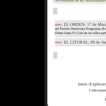
«
Problemas de las Mutualidade
1
EL ORDEN, 17 de Marz
.
00001
del Partido Demócrata Progresista (Fo
Orden.Santa Fe Lista de los niños part
EL LITORAL, 09 de Jun
.
00002
1
Explorar
Inicio
|
Coleccione