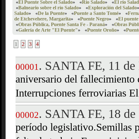
«
El Puente Sobre el Salado
»
«
Río Salado
»
«
El río Sala
«
Balneario sobre el río Salado
»
«
Exploración del Salado
Salado
»
«
De la Puente
»
«
Puente a Santo Tomé
»
«
Ferná
de Etchevehere, Margarita
»
«
Puente Negro
»
«
El puente
«
Obras Pública, Puente Santa Fe - Paraná
»
«
Obras Públ
«
Galería de Arte "El Puente"
»
«
Puente Oroño
»
«
Puent
1
2
3
4
SANTA FE, 11 de 
.
00001
aniversario del fallecimient
Interrupciones ferroviarias E
SANTA FE, 18 de 
.
00002
período legislativo.Semillas