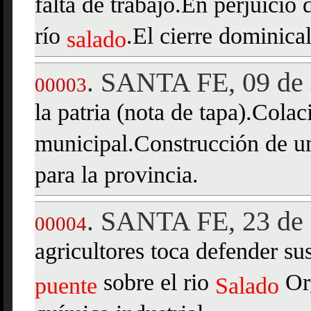
falta de trabajo.En perjuicio 
río
.El cierre dominical
salado
SANTA FE, 09 de 
.
00003
la patria (nota de tapa).Colac
municipal.Construcción de 
para la provincia.
SANTA FE, 23 de 
.
00004
agricultores toca defender s
sobre el rio
Org
puente
Salado