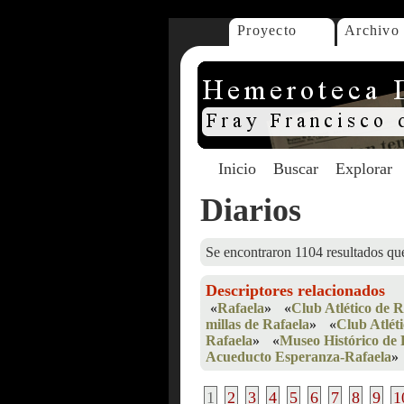
Proyecto
Archivo
Inicio
Buscar
Explorar
Diarios
Se encontraron 1104 resultados que
Descriptores relacionados
«
Rafaela
»
«
Club Atlético de R
millas de Rafaela
»
«
Club Atlét
Rafaela
»
«
Museo Histórico de 
Acueducto Esperanza-Rafaela
»
1
2
3
4
5
6
7
8
9
1