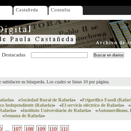
Castañeda
Consulta
Destacadas
 satisfacen su búsqueda. Los cuales se listan 10 por página.
afaela
»
«
Sociedad Rural de Rafaela
»
«
Frigorífico Fasoli (Rafae
ico Independiente (Rafaela)
»
«
El servicio eléctrico de Rafaela
»
«
Rafaela
»
«
Instituto Universitario de Rafaela
»
«
Automovilismo, 
«
Semana de Rafaela
»
0
...
107
108
109
110
111