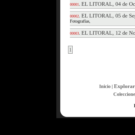
EL LITORAL, 04 de Oct
.
00001
EL LITORAL, 05 de Sep
.
00002
Fotografías,
EL LITORAL, 12 de No
.
00003
1
Explorar
Inicio
|
Coleccione