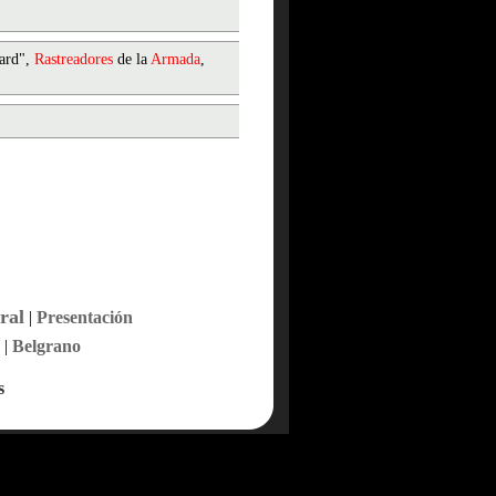
ard",
Rastreadores
de la
Armada
,
ral
|
Presentación
|
Belgrano
s