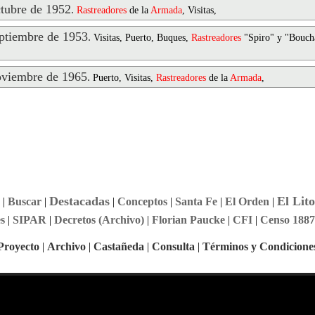
ubre de 1952
.
Rastreadores
de la
Armada
, Visitas,
tiembre de 1953
.
Visitas, Puerto, Buques,
Rastreadores
"Spiro" y "Bouch
viembre de 1965
.
Puerto, Visitas,
Rastreadores
de la
Armada
,
Destacadas
El Lito
|
Buscar
|
|
Conceptos
|
Santa Fe
|
El Orden
|
s
|
SIPAR
|
Decretos (Archivo)
|
Florian Paucke
|
CFI
|
Censo 1887
Proyecto
|
Archivo
|
Castañeda
|
Consulta
|
Términos y Condicione