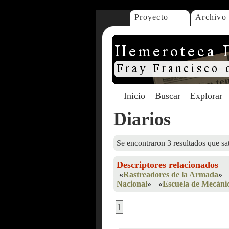
Proyecto
Archivo
Inicio
Buscar
Explorar
Diarios
Se encontraron 3 resultados que sat
Descriptores relacionados
«
Rastreadores de la Armada
»
Nacional
»
«
Escuela de Mecáni
1