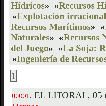
Hídricos
»
«
Recursos Hí
«
Explotación irraciona
Recursos Marítimos
»
«
Naturales
»
«
Recursos 
del Juego
»
«
La Soja: R
«
Ingeniería de Recurso
1
EL LITORAL, 05 d
.
00001
,