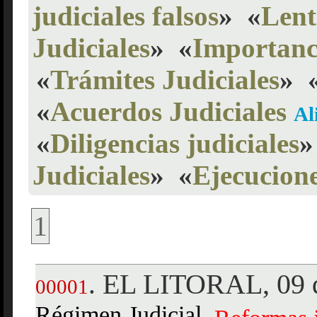
judiciales falsos
»
«
Lent
Judiciales
»
«
Importanci
«
Trámites Judiciales
»
«
Acuerdos Judiciales
Al
«
Diligencias judiciales
»
Judiciales
»
«
Ejecucione
1
EL LITORAL, 09 d
.
00001
Régimen Judicial,