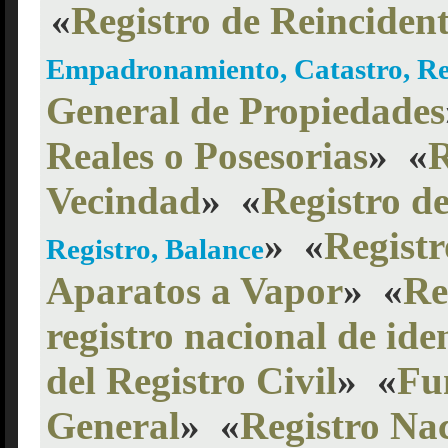
«
Registro de Reincident
Empadronamiento, Catastro, Reg
General de Propiedades
Reales o Posesorias
»
«
R
Vecindad
»
«
Registro d
»
«
Registr
Registro, Balance
Aparatos a Vapor
»
«
Re
registro nacional de ide
del Registro Civil
»
«
Fu
General
»
«
Registro Na