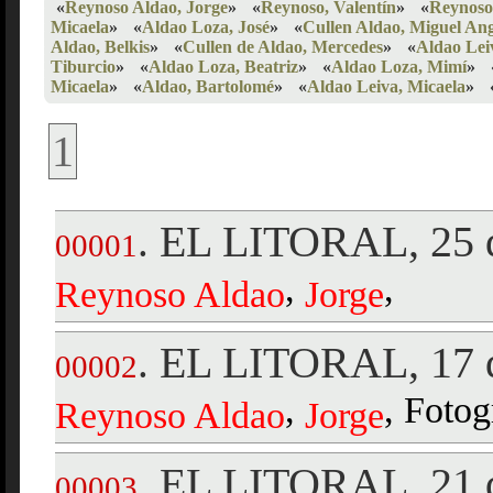
«
Reynoso Aldao, Jorge
»
«
Reynoso, Valentín
»
«
Reynoso
Micaela
»
«
Aldao Loza, José
»
«
Cullen Aldao, Miguel Ang
Aldao, Belkis
»
«
Cullen de Aldao, Mercedes
»
«
Aldao Lei
Tiburcio
»
«
Aldao Loza, Beatriz
»
«
Aldao Loza, Mimí
»
Micaela
»
«
Aldao, Bartolomé
»
«
Aldao Leiva, Micaela
»
1
EL LITORAL, 25 
.
00001
,
,
Reynoso
Aldao
Jorge
EL LITORAL, 17 d
.
00002
,
, Fotog
Reynoso
Aldao
Jorge
EL LITORAL, 21 d
.
00003