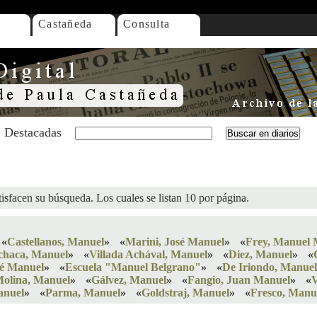
Castañeda
Consulta
Destacadas
isfacen su búsqueda. Los cuales se listan 10 por página.
«
Castellanos, Manuel
»
«
Marini, José Manuel
»
«
Frey, Manuel 
haca, Manuel
»
«
Villada Achával, Manuel
»
«
Diez, Manuel
»
«
sé Manuel
»
«
Escuela "Manuel Belgrano"
»
«
De Iriondo, Manue
olina, Manuel
»
«
Gálvez, Manuel
»
«
Fangio, Juan Manuel
»
«
V
anuel
»
«
Parma, Manuel
»
«
Goldstraj, Manuel
»
«
Fresco, Manu