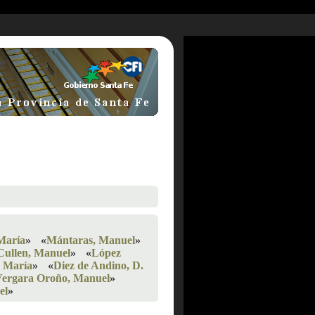
María
»
«
Mántaras, Manuel
»
Cullen, Manuel
»
«
López
l María
»
«
Diez de Andino, D.
ergara Oroño, Manuel
»
el
»