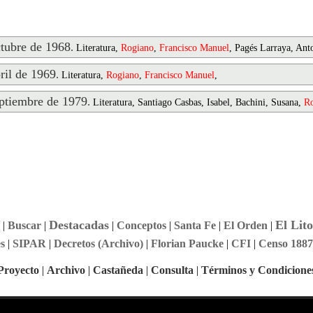
ubre de 1968
.
Literatura,
Rogiano
,
Francisco
Manuel
, Pagés Larraya, Ant
il de 1969
.
Literatura,
Rogiano
,
Francisco
Manuel
,
tiembre de 1979
.
Literatura, Santiago Casbas, Isabel, Bachini, Susana,
R
Destacadas
El Lito
|
Buscar
|
|
Conceptos
|
Santa Fe
|
El Orden
|
s
|
SIPAR
|
Decretos (Archivo)
|
Florian Paucke
|
CFI
|
Censo 1887
Proyecto
|
Archivo
|
Castañeda
|
Consulta
|
Términos y Condicione