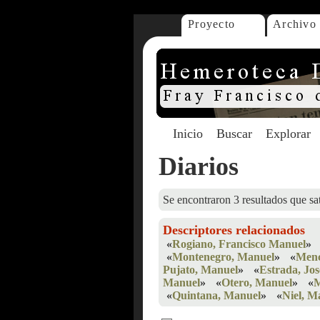
Proyecto
Archivo
Inicio
Buscar
Explorar
Diarios
Se encontraron 3 resultados que sat
Descriptores relacionados
«
Rogiano, Francisco Manuel
»
«
Montenegro, Manuel
»
«
Menc
Pujato, Manuel
»
«
Estrada, Jo
Manuel
»
«
Otero, Manuel
»
«
M
«
Quintana, Manuel
»
«
Niel, M