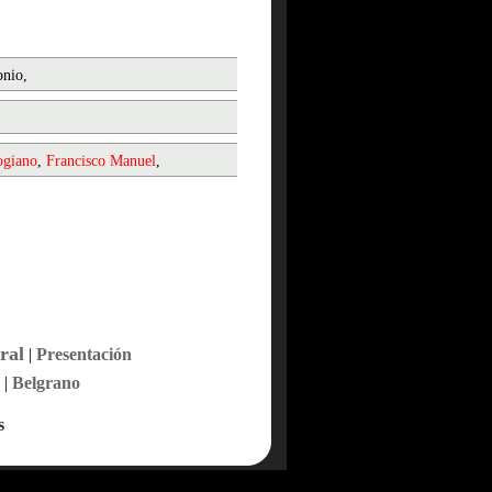
onio,
ogiano
,
Francisco
Manuel
,
ral
|
Presentación
|
Belgrano
s