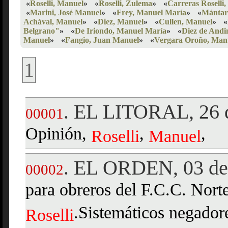
«
Roselli, Manuel
»
«
Roselli, Zulema
»
«
Carreras Roselli,
«
Marini, José Manuel
»
«
Frey, Manuel María
»
«
Mántar
Achával, Manuel
»
«
Diez, Manuel
»
«
Cullen, Manuel
»
«
Belgrano"
»
«
De Iriondo, Manuel María
»
«
Diez de Andi
Manuel
»
«
Fangio, Juan Manuel
»
«
Vergara Oroño, Man
1
EL LITORAL, 26 d
.
00001
Opinión,
,
,
Roselli
Manuel
EL ORDEN, 03 de 
.
00002
para obreros del F.C.C. Nort
.Sistemáticos negador
Roselli