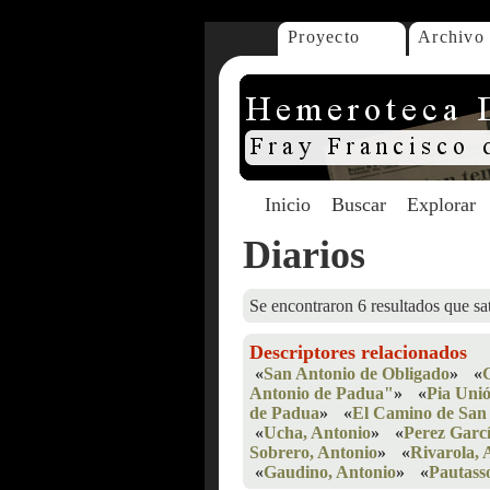
Proyecto
Archivo
Inicio
Buscar
Explorar
Diarios
Se encontraron 6 resultados que sat
Descriptores relacionados
«
San Antonio de Obligado
»
«
Antonio de Padua"
»
«
Pia Uni
de Padua
»
«
El Camino de San 
«
Ucha, Antonio
»
«
Perez Garcí
Sobrero, Antonio
»
«
Rivarola, 
«
Gaudino, Antonio
»
«
Pautass