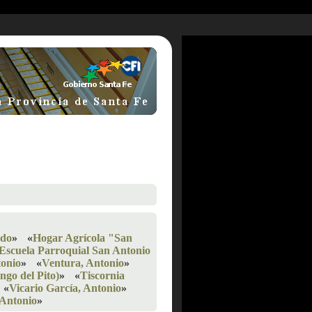
ado
»
«
Hogar Agrícola "San
Escuela Parroquial San Antonio
tonio
»
«
Ventura, Antonio
»
ngo del Pito)
»
«
Tiscornia
«
Vicario García, Antonio
»
 Antonio
»