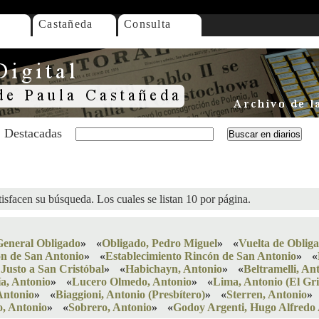
Castañeda
Consulta
Destacadas
isfacen su búsqueda. Los cuales se listan 10 por página.
General Obligado
»
«
Obligado, Pedro Miguel
»
«
Vuelta de Oblig
ón de San Antonio
»
«
Establecimiento Rincón de San Antonio
»
«
Justo a San Cristóbal
»
«
Habichayn, Antonio
»
«
Beltramelli, An
a, Antonio
»
«
Lucero Olmedo, Antonio
»
«
Lima, Antonio (El Gri
Antonio
»
«
Biaggioni, Antonio (Presbítero)
»
«
Sterren, Antonio
»
o, Antonio
»
«
Sobrero, Antonio
»
«
Godoy Argenti, Hugo Alfredo