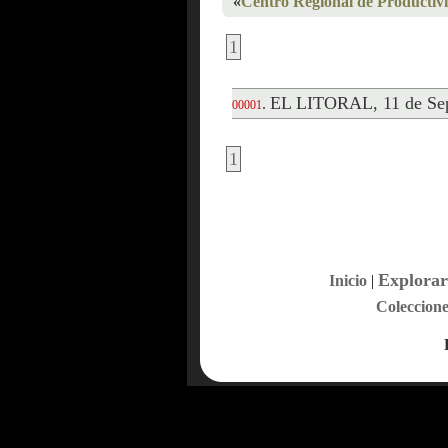
«
Centro Regional de Productivi
1
EL LITORAL, 11 de Sep
.
00001
1
Explorar
Inicio
|
Coleccione