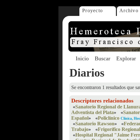
Proyecto
Archivo
Inicio
Buscar
Explorar
Diarios
Se encontraron 1 resultados que sat
Descriptores relacionados
«
Sanatorio Regional de Llanur
Adventista del Plata
»
«
Sanator
Español
»
«
Policlínico
Clínica, Hos
«
Sanatorio Rawson
»
«
Federa
Trabajo
»
«
Frigorífico Regiona
«
Hospital Regional "Jaime Fer