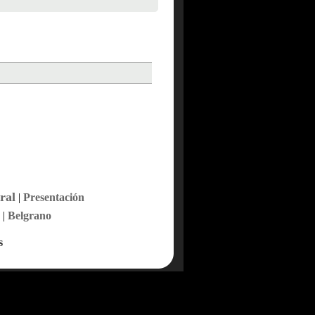
ral
|
Presentación
|
Belgrano
s