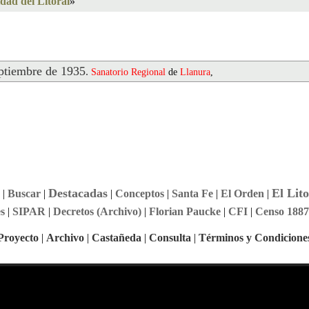
dad del Litoral
»
tiembre de 1935
.
Sanatorio
Regional
de
Llanura
,
Destacadas
El Lito
|
Buscar
|
|
Conceptos
|
Santa Fe
|
El Orden
|
s
|
SIPAR
|
Decretos (Archivo)
|
Florian Paucke
|
CFI
|
Censo 1887
Proyecto
|
Archivo
|
Castañeda
|
Consulta
|
Términos y Condicione