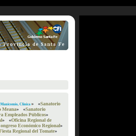
»
«
Sanatorio
o, Manicomio, Clínica
o Meana
»
«
Sanatorio
ra Empleados Públicos
»
l
»
«
Oficina Regional de
ongreso Económico Regional
»
Fiesta Regional del Tomate
»