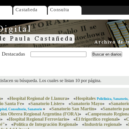
Castañeda
Consulta
Destacadas
isfacen su búsqueda. Los cuales se listan 10 por página.
a
»
«
Hospital Regional de Llanura
»
«
Hospitales
Policlínica, Sanatori
io Santa Fe
»
«
Sanatorio Lister
»
«
Sanatorio Mayo
»
«
Sanatori
»
«
Sanatorio San Martín
»
«
Sanatorio pa
pital, Consultorio, Sanatorio
ción Obrera Regional Argentina (FORA)
»
«
Campeonato Regiona
l
»
«
Hospital Regional Ferroviario
»
«
El frigorífico regional
»
«
C
ré"
»
«
Política de Integración Regional
»
«
Industria regional
»
«