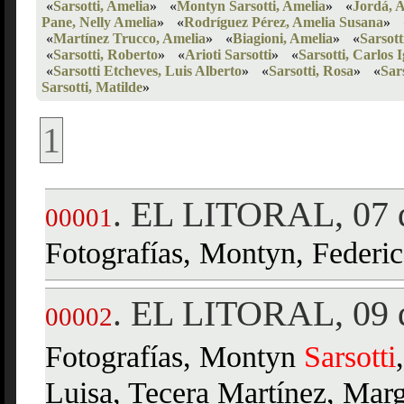
«
Sarsotti, Amelia
»
«
Montyn Sarsotti, Amelia
»
«
Jordá, 
Pane, Nelly Amelia
»
«
Rodríguez Pérez, Amelia Susana
»
«
Martínez Trucco, Amelia
»
«
Biagioni, Amelia
»
«
Sarsott
«
Sarsotti, Roberto
»
«
Arioti Sarsotti
»
«
Sarsotti, Carlos 
«
Sarsotti Etcheves, Luis Alberto
»
«
Sarsotti, Rosa
»
«
Sar
Sarsotti, Matilde
»
1
EL LITORAL, 07 d
.
00001
Fotografías, Montyn, Federi
EL LITORAL, 09 d
.
00002
Fotografías, Montyn
Sarsotti
Luisa, Tecera Martínez, Marg