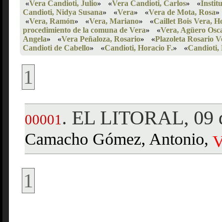
«
Vera Candioti, Julio
»
«
Vera Candioti, Carlos
»
«
Instit
Candioti, Nidya Susana
»
«
Vera
»
«
Vera de Mota, Rosa
»
«
Vera, Ramón
»
«
Vera, Mariano
»
«
Caillet Bois Vera, H
procedimiento de la comuna de Vera
»
«
Vera, Agüero Osc
Angela
»
«
Vera Peñaloza, Rosario
»
«
Plazoleta Rosario V
Candioti de Cabello
»
«
Candioti, Horacio F.
»
«
Candioti,
1
EL LITORAL, 09 
.
00001
Camacho Gómez, Antonio,
V
1