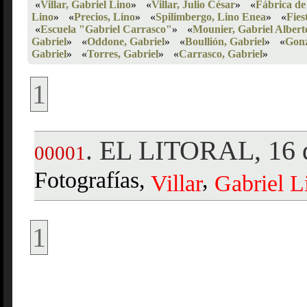
«
Villar, Gabriel Lino
»
«
Villar, Julio César
»
«
Fábrica de
Lino
»
«
Precios, Lino
»
«
Spilimbergo, Lino Enea
»
«
Fies
«
Escuela "Gabriel Carrasco"
»
«
Mounier, Gabriel Albert
Gabriel
»
«
Oddone, Gabriel
»
«
Boullión, Gabriel
»
«
Gonz
Gabriel
»
«
Torres, Gabriel
»
«
Carrasco, Gabriel
»
1
EL LITORAL, 16 d
.
00001
Fotografías,
,
Villar
Gabriel
L
1