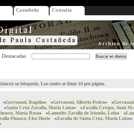
Castañeda
Consulta
Destacadas
isfacen su búsqueda. Los cuales se listan 10 por página.
«
Gervasoni, Rogelio
»
«
Gervasoni, Alberto Pedro
»
«
Gervason
«
Santa Cruz Zavalla, María Luisa
»
«
Zavalla Crespo, Juan M.
Pinasco, María Rosa
»
«
Lamothe Zavalla de Iriondo, Lola
»
«
Lam
valla Pinasco, Elsa Huri
»
«
Zavalla de Santa Cruz, María Luisa
»
»