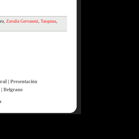
dro,
Zavalla
Gervasoni
,
Tarquina
,
ral
|
Presentación
|
Belgrano
s