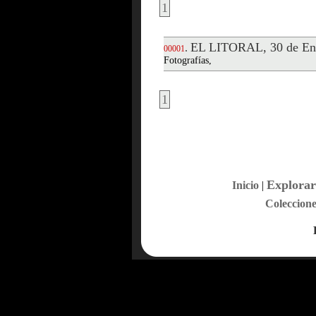
1
EL LITORAL, 30 de En
.
00001
Fotografías,
1
Explorar
Inicio
|
Coleccione