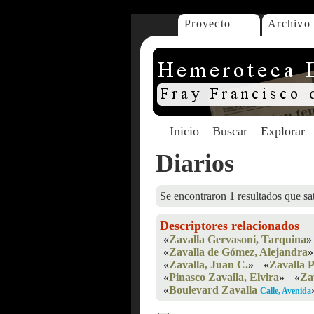
Proyecto
Archivo
Inicio
Buscar
Explorar
Diarios
Se encontraron 1 resultados que sat
Descriptores relacionados
«
Zavalla Gervasoni, Tarquina
»
«
Zavalla de Gómez, Alejandra
»
«
Zavalla, Juan C.
»
«
Zavalla 
«
Pinasco Zavalla, Elvira
»
«
Za
«
Boulevard Zavalla
Calle, Avenida