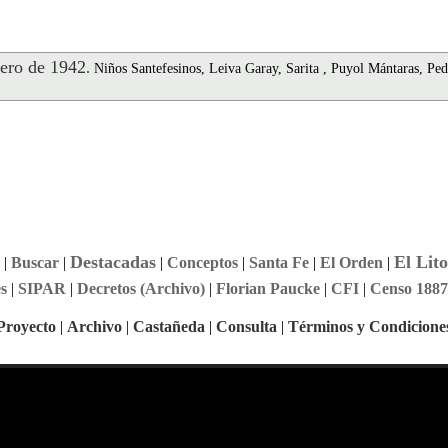
ero de 1942
.
Niños Santefesinos, Leiva Garay, Sarita , Puyol Mántaras, Pe
Destacadas
El Lito
|
Buscar
|
|
Conceptos
|
Santa Fe
|
El Orden
|
s
|
SIPAR
|
Decretos (Archivo)
|
Florian Paucke
|
CFI
|
Censo 1887
Proyecto
|
Archivo
|
Castañeda
|
Consulta
|
Términos y Condicione