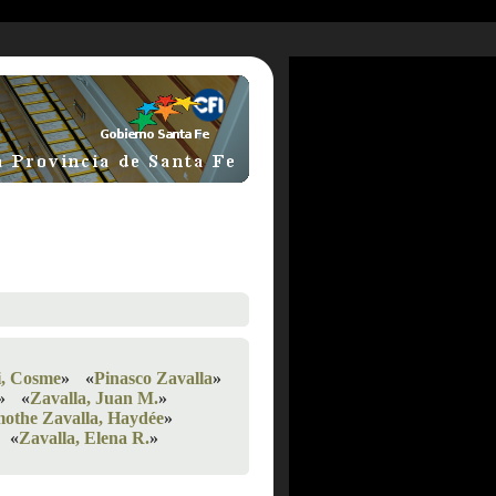
i, Cosme
»
«
Pinasco Zavalla
»
»
«
Zavalla, Juan M.
»
othe Zavalla, Haydée
»
«
Zavalla, Elena R.
»