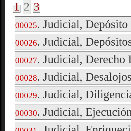
1
2
3
Judicial
Depósito
.
,
00025
Judicial
Depósitos
.
,
00026
Judicial
Derecho 
.
,
00027
Judicial
Desalojo
.
,
00028
Judicial
Diligenci
.
,
00029
Judicial
Ejecució
.
,
00030
Judicial
Enriqueci
.
,
00031