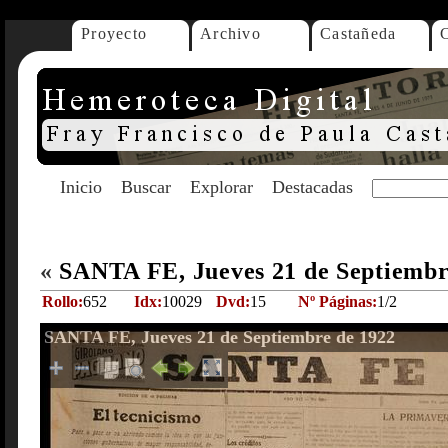
Proyecto
Archivo
Castañeda
Inicio
Buscar
Explorar
Destacadas
«
SANTA FE, Jueves 21 de Septiembr
Rollo:
652
Idx:
10029
Dvd:
15
Nº Páginas:
1/2
SANTA FE, Jueves 21 de Septiembre de 1922