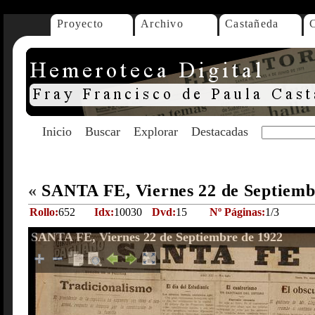
Proyecto
Archivo
Castañeda
Inicio
Buscar
Explorar
Destacadas
«
SANTA FE, Viernes 22 de Septiemb
Rollo:
652
Idx:
10030
Dvd:
15
Nº Páginas:
1/3
SANTA FE, Viernes 22 de Septiembre de 1922