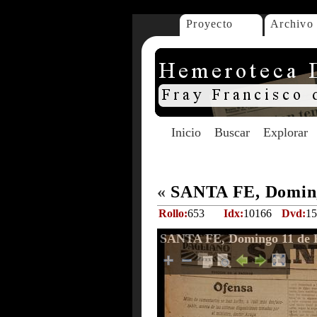
Proyecto
Archivo
Inicio
Buscar
Explorar
«
SANTA FE, Doming
Rollo:
653
Idx:
10166
Dvd:
15
SANTA FE, Domingo 11 de F