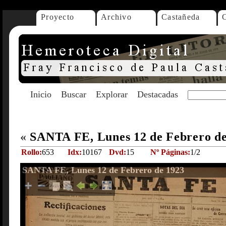
Proyecto
Archivo
Castañeda
Inicio
Buscar
Explorar
Destacadas
«
SANTA FE, Lunes 12 de Febrero d
Rollo:
653
Idx:
10167
Dvd:
15
Nº Páginas:
1/2
SANTA FE, Lunes 12 de Febrero de 1923