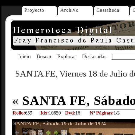
Proyecto
Archivo
Castañeda
Inicio
Buscar
Explorar
Destacadas
SANTA FE, Viernes 18 de Julio d
«
SANTA FE, Sábado 
Rollo:
659
Idx:
10650
Dvd:
16
Nº Páginas:
1/3
SANTA FE, Sábado 19 de Julio de 1924