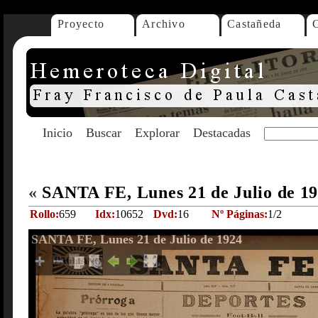
Proyecto
Archivo
Castañeda
Inicio
Buscar
Explorar
Destacadas
«
SANTA FE, Lunes 21 de Julio de 1
Rollo:
659
Idx:
10652
Dvd:
16
Nº Páginas:
1/2
SANTA FE, Lunes 21 de Julio de 1924