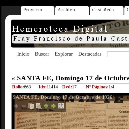
Proyecto
Archivo
Castañeda
Inicio
Buscar
Explorar
Destacadas
«
SANTA FE, Domingo 17 de Octubre
Rollo:
668
Idx:
11414
Dvd:
17
Nº Páginas:
1/4
SANTA FE, Domingo 17 de Octubre de 1926