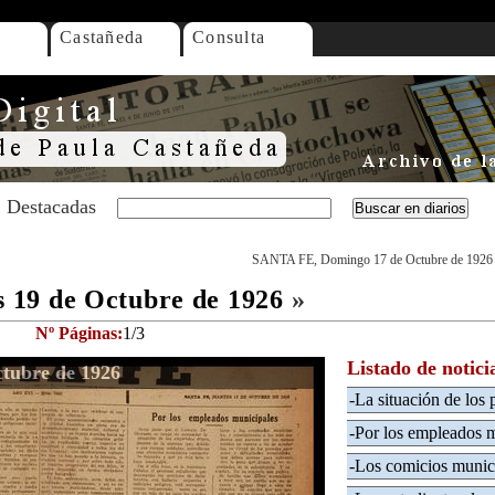
Castañeda
Consulta
Destacadas
SANTA FE, Domingo 17 de Octubre de 1926
 19 de Octubre de 1926
»
Nº Páginas:
1/3
Listado de notici
tubre de 1926
-La situación de los
-Por los empleados m
-Los comicios munici