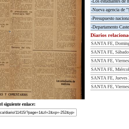
-Los estudiantes de 
-Nueva agencia de "
-Presupuesto naciona
-Departamento Caste
Diarios relacion
SANTA FE, Domingo
SANTA FE, Sábado 
SANTA FE, Viernes 
SANTA FE, Miércole
SANTA FE, Jueves 2
SANTA FE, Viernes 
l siguiente enlace: