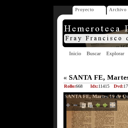
Proyecto
Archivo
Inicio
Buscar
Explorar
«
SANTA FE, Martes
Rollo:
668
Idx:
11415
Dvd:
17
SANTA FE, Martes 19 de Oc