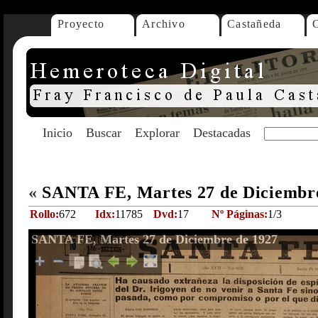
Proyecto
Archivo
Castañeda
Inicio
Buscar
Explorar
Destacadas
«
SANTA FE, Martes 27 de Diciembr
Rollo:
672
Idx:
11785
Dvd:
17
Nº Páginas:
1/3
SANTA FE, Martes 27 de Diciembre de 1927