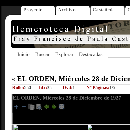
Proyecto
Archivo
Castañeda
Inicio
Buscar
Explorar
Destacadas
«
EL ORDEN, Miércoles 28 de Dicie
Rollo:
550
Idx:
35
Dvd:
1
Nº Páginas:
1/5
EL ORDEN, Miércoles 28 de Diciembre de 1927