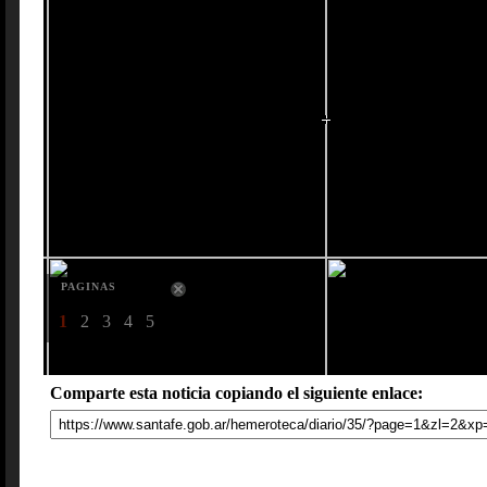
PAGINAS
1
2
3
4
5
Comparte esta noticia copiando el siguiente enlace: